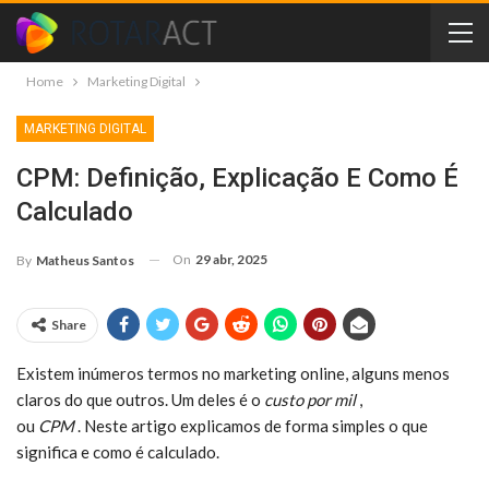
Home
Marketing Digital
MARKETING DIGITAL
CPM: Definição, Explicação E Como É
Calculado
On
29 abr, 2025
By
Matheus Santos
Share
Existem inúmeros termos no marketing online, alguns menos
claros do que outros. Um deles é o
custo por mil
,
ou
CPM
. Neste artigo explicamos de forma simples o que
significa e como é calculado.