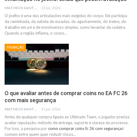
MATHEUS SANTOS
23 jul, 2026
O joelho é uma das articulações mais exigidas do corpo. Ele participa
da caminhada, da subida de escadas, do agachamento, do treino, do
trabalho em pé e de movimentos simples, como levantar da cadeira.
Quando a região inflama, o corpo
…
FINANÇAS
O que avaliar antes de comprar coins no EA FC 26
com mais segurança
MATHEUS SANTOS
21 jul, 2026
Antes de qualquer compra ligada ao Ultimate Team, o jogador precisa
avaliar reputação, método de entrega, suporte e clareza do processo.
Por isso, a pesquisa por
como comprar coins fc 26 com segurança
é
comum entre quem quer reduzir riscos
…