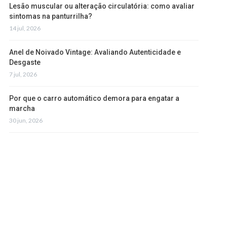
Lesão muscular ou alteração circulatória: como avaliar
sintomas na panturrilha?
14 jul, 2026
Anel de Noivado Vintage: Avaliando Autenticidade e
Desgaste
7 jul, 2026
Por que o carro automático demora para engatar a
marcha
30 jun, 2026