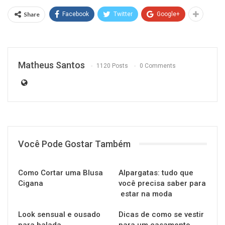
Share
Facebook
Twitter
Google+
Matheus Santos
1120 Posts
0 Comments
Você Pode Gostar Também
Como Cortar uma Blusa
Alpargatas:‌ ‌tudo‌ ‌que‌
Cigana
‌você‌ ‌precisa‌ ‌saber‌ ‌para‌
‌ estar‌ ‌na‌ ‌moda‌
Look sensual e ousado
Dicas de como se vestir
para balada
para um casamento