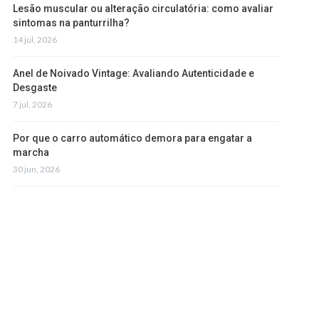
Lesão muscular ou alteração circulatória: como avaliar
sintomas na panturrilha?
14 jul, 2026
Anel de Noivado Vintage: Avaliando Autenticidade e
Desgaste
7 jul, 2026
Por que o carro automático demora para engatar a
marcha
30 jun, 2026