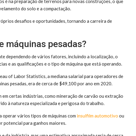
dos é na preparação de terrenos para novas construções, o que
ivelamento do solo e a compactação.
óprios desafios e oportunidades, tornando a carreira de
e máquinas pesadas?
e dependendo de vários fatores, incluindo a localização, o
cias e as qualificações e o tipo de máquina que está operando.
au of Labor Statistics, a mediana salarial para operadores de
inas pesadas, era de cerca de $49,100 por ano em 2020.
 em certas indústrias, como mineração de carvão ou extração
ido à natureza especializada e perigosa do trabalho.
a operar vários tipos de máquinas com
insulfilm automotivo
ou
r potencial para ganhos maiores.
o e da indústria, mas uma estimativa aproximada seria de cerca