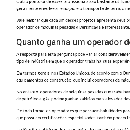
Outro ponto onde esses profissionais são bastante utiliza
geralmente envolve a remoção e o transporte de terra, o n
Vale lembrar que cada um desses projetos apresenta seus pr
operador de máquinas pesadas diversificada e interessante.
Quanto ganha um operador d
A resposta para esta pergunta pode variar consideravelment
tipo de indústria em que o operador trabalha, suas experiên
Em termos gerais, nos Estados Unidos, de acordo com o Bure
equipamentos de construção, que inclui operadores de máqu
No entanto, operadores de máquinas pesadas que trabalham
de petróleo e gás, podem ganhar salários mais elevados dev
De toda forma, os operadores que possuem habilidades par
que possuem certificações especializadas, também podem te
No Brasil, o salário pode variar muito dependendo da regiã