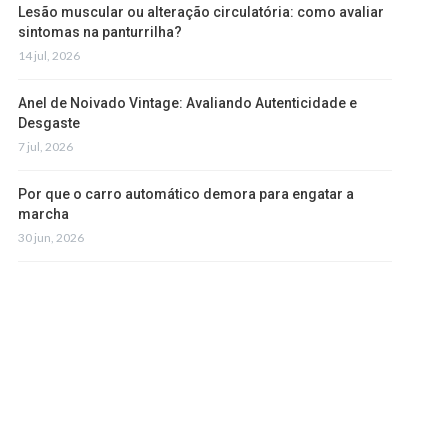
Lesão muscular ou alteração circulatória: como avaliar
sintomas na panturrilha?
14 jul, 2026
Anel de Noivado Vintage: Avaliando Autenticidade e
Desgaste
7 jul, 2026
Por que o carro automático demora para engatar a
marcha
30 jun, 2026