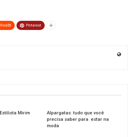
ReddIt
Pinterest
stilista Mirim
Alpargatas:‌ ‌tudo‌ ‌que‌ ‌você‌
‌precisa‌ ‌saber‌ ‌para‌ ‌ estar‌ ‌na‌
‌moda‌