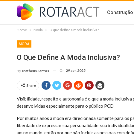
Construção 
Home
Moda
O que define a moda inclusiva?
MODA
O Que Define A Moda Inclusiva?
On
29 abr, 2025
By
Matheus Santos
Share
Visibilidade, respeito e autonomia é o que a moda inclusiva
desenvolvidas especialmente para o público PCD
Por muitos anos a moda era direcionada somente para os pa
liberdade de expressar sua personalidade, sua individualid
um no mundo, então por que não incluir as pessoas com def