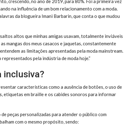
to, crescendo, no ano de 2019, para 80%. Foi a primeira vez
ltando na influência de um bom relacionamento com a moda.
alavras da blogueira Imani Barbarin, que conta o que mudou
 saltos altos que minhas amigas usavam, totalmente inviáveis
 as mangas dos meus casacos e jaquetas, constantemente
 entendem as limitações apresentadas pela moda mainstream.
 representados pela indústria de moda hoje.”
 inclusiva?
resentar características como a ausência de botões, o uso de
es, etiquetas em braille e os cabides sonoros para informar
ão de peças personalizadas para atender o público com
rabalham com o mesmo propósito, sendo: