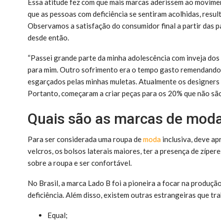
Essa atitude fez com que mais marcas aderissem ao movimen
que as pessoas com deficiência se sentiram acolhidas, resu
Observamos a satisfação do consumidor final a partir das p
desde então.
“Passei grande parte da minha adolescência com inveja dos
para mim. Outro sofrimento era o tempo gasto remendando
esgarçados pelas minhas muletas. Atualmente os designers
Portanto, começaram a criar peças para os 20% que não são
Quais são as marcas de moda
Para ser considerada uma roupa de
moda
inclusiva, deve ap
velcros, os bolsos laterais maiores, ter a presença de zíper
sobre a roupa e ser confortável.
No Brasil, a marca Lado B foi a pioneira a focar na produç
deficiência. Além disso, existem outras estrangeiras que t
Equal;