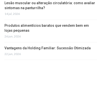
Lesão muscular ou alteração circulatória: como avaliar
sintomas na panturrilha?
14 jul, 2026
Produtos alimentícios baratos que vendem bem em
lojas pequenas
26 jun, 2026
Vantagens da Holding Familiar: Sucessão Otimizada
22 jun, 2026