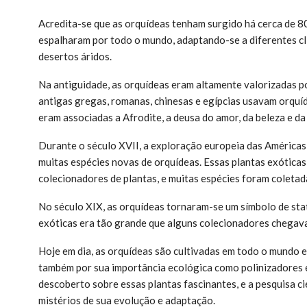
Acredita-se que as orquídeas tenham surgido há cerca de 80
espalharam por todo o mundo, adaptando-se a diferentes clim
desertos áridos.
Na antiguidade, as orquídeas eram altamente valorizadas po
antigas gregas, romanas, chinesas e egípcias usavam orquíd
eram associadas a Afrodite, a deusa do amor, da beleza e da 
Durante o século XVII, a exploração europeia das Américas
muitas espécies novas de orquídeas. Essas plantas exóticas
colecionadores de plantas, e muitas espécies foram coleta
No século XIX, as orquídeas tornaram-se um símbolo de stat
exóticas era tão grande que alguns colecionadores chegava
Hoje em dia, as orquídeas são cultivadas em todo o mundo e
também por sua importância ecológica como polinizadores 
descoberto sobre essas plantas fascinantes, e a pesquisa c
mistérios de sua evolução e adaptação.