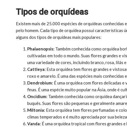
Tipos de orquídeas
Existem mais de 25.000 espécies de orquídeas conhecidas e
pelo homem. Cada tipo de orquídea possui características ún
alguns dos tipos de orquídeas mais populares:
Phalaenopsis:
Também conhecida como orquídea borbo
cultivadas em todo o mundo. Suas flores grandes e v
uma variedade de cores, incluindo branco, rosa, lilás 
Cattleya:
Esta orquídea tem flores grandes e vistosa
roxo e amarelo. É uma das espécies mais conhecidas e
Dendrobium:
É uma orquídea com flores delicadas e v
finas. É uma espécie muito popular na Ásia, onde é cu
Oncidium:
Também conhecida como orquídea dançarin
buquês. Suas flores são pequenas e geralmente amar
Miltonia:
Esta orquídea tem flores perfumadas e colo
climas temperados e é muito apreciada por sua beleza
Vanda:
É uma orquídea tropical com flores grandes e 