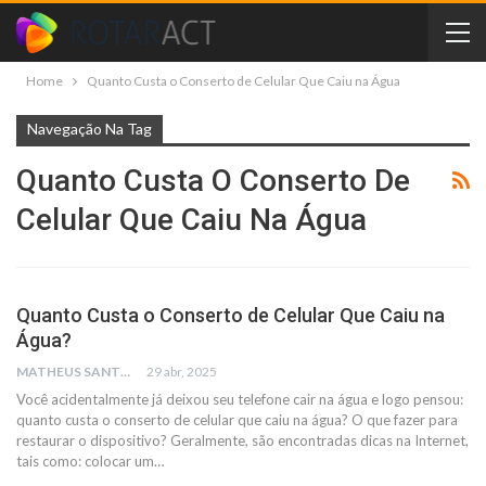
Home
Quanto Custa o Conserto de Celular Que Caiu na Água
Navegação Na Tag
Quanto Custa O Conserto De
Celular Que Caiu Na Água
Quanto Custa o Conserto de Celular Que Caiu na
Água?
MATHEUS SANTOS
29 abr, 2025
Você acidentalmente já deixou seu telefone cair na água e logo pensou:
quanto custa o conserto de celular que caiu na água? O que fazer para
restaurar o dispositivo? Geralmente, são encontradas dicas na Internet,
tais como: colocar um…