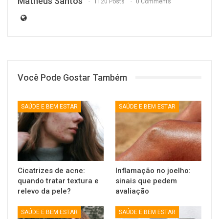
Matheus Santos
1120 Posts
0 Comments
Você Pode Gostar Também
SAÚDE E BEM ESTAR
SAÚDE E BEM ESTAR
Cicatrizes de acne:
Inflamação no joelho:
quando tratar textura e
sinais que pedem
relevo da pele?
avaliação
SAÚDE E BEM ESTAR
SAÚDE E BEM ESTAR