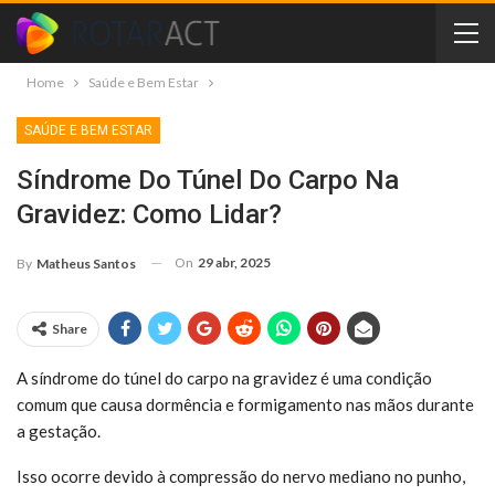
Home
Saúde e Bem Estar
SAÚDE E BEM ESTAR
Síndrome Do Túnel Do Carpo Na
Gravidez: Como Lidar?
On
29 abr, 2025
By
Matheus Santos
Share
A síndrome do túnel do carpo na gravidez é uma condição
comum que causa dormência e formigamento nas mãos durante
a gestação.
Isso ocorre devido à compressão do nervo mediano no punho,