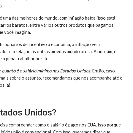
o.
é uma das melhores do mundo, com inflação baixa (isso está
carros baratos, entre vários outros produtos que pagamos
ue você imagina.
ilionários de incentivo a economia, a inflação vem
alor em relação às outras moedas mundo afora. Ainda sim, é
 a pena trabalhar por lá.
e
quanto é o salário mínimo nos Estados Unidos
. Então, caso
er mais sobre o assunto, recomendamos que nos acompanhe até o
os lá!
stados Unidos?
ecisa compreender como o salário é pago nos EUA. Isso porque
nidos não é convencional. Com isso, queremos dizer que,