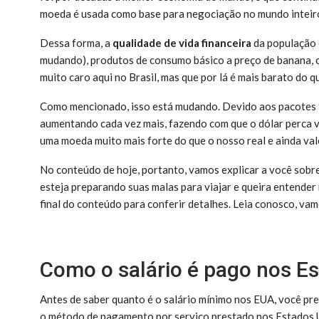
moeda é usada como base para negociação no mundo inteir
Dessa forma, a
qualidade de vida financeira
da população 
mudando), produtos de consumo básico a preço de banana, 
muito caro aqui no Brasil, mas que por lá é mais barato do q
Como mencionado, isso está mudando. Devido aos pacotes tr
aumentando cada vez mais, fazendo com que o dólar perca v
uma moeda muito mais forte do que o nosso real e ainda vale
No conteúdo de hoje, portanto, vamos explicar a você sobr
esteja preparando suas malas para viajar e queira entend
final do conteúdo para conferir detalhes. Leia conosco, vam
Como o salário é pago nos E
Antes de saber quanto é o salário mínimo nos EUA, você pr
o método de pagamento por serviço prestado nos Estados U