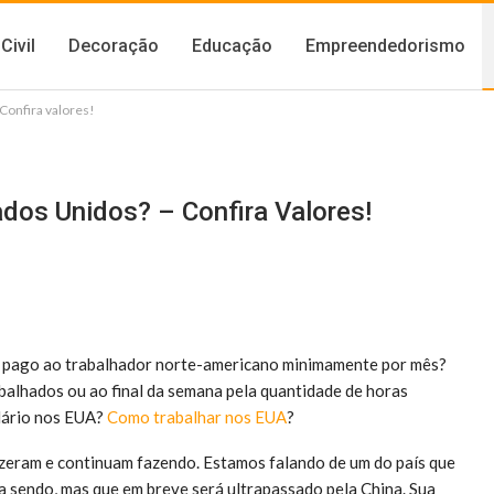
Civil
Decoração
Educação
Empreendedorismo
Confira valores!
dos Unidos? – Confira Valores!
 pago ao trabalhador norte-americano minimamente por mês?
abalhados ou ao final da semana pela quantidade de horas
lário nos EUA?
Como trabalhar nos EUA
?
 fizeram e continuam fazendo. Estamos falando de um do país que
a sendo, mas que em breve será ultrapassado pela China. Sua