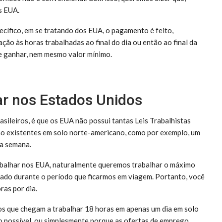
s EUA.
cífico, em se tratando dos EUA, o pagamento é feito,
ção às horas trabalhadas ao final do dia ou então ao final da
e ganhar, nem mesmo valor mínimo.
ar nos Estados Unidos
sileiros, é que os EUA não possui tantas Leis Trabalhistas
ão existentes em solo norte-americano, como por exemplo, um
ma semana.
rabalhar nos EUA, naturalmente queremos trabalhar o máximo
lado durante o período que ficarmos em viagem. Portanto, você
ras por dia.
iros que chegam a trabalhar 18 horas em apenas um dia em solo
o possível, ou simplesmente porque as ofertas de emprego