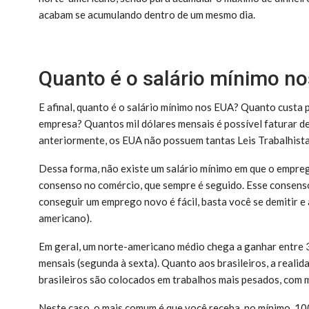
acabam se acumulando dentro de um mesmo dia.
Quanto é o salário mínimo n
E afinal, quanto é o salário mínimo nos EUA? Quanto custa
empresa? Quantos mil dólares mensais é possível faturar 
anteriormente, os EUA não possuem tantas Leis Trabalhista
Dessa forma, não existe um salário mínimo em que o empreg
consenso no comércio, que sempre é seguido. Esse consens
conseguir um emprego novo é fácil, basta você se demitir e 
americano).
Em geral, um norte-americano médio chega a ganhar entre 30
mensais (segunda à sexta). Quanto aos brasileiros, a realid
brasileiros são colocados em trabalhos mais pesados, com 
Neste caso, o mais comum é que você receba, no mínimo, 100