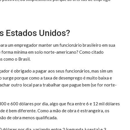
os Estados Unidos?
 para um empregador manter um funcionário brasileiro em sua
de forma mínima em solo norte-americano? Como citado
s como o Brasil.
ador é obrigado a pagar aos seus funcionários, mas sim um
o surge porque como a taxa de desemprego é muito baixa e
achar outro local para trabalhar que pague bem (se for norte-
0 e 600 dólares por dia, algo que fica entre 6 e 12 mil dólares
ade é bem diferente. Como a mão de obra é estrangeira, os
mão de obra menos qualificada.
 dólares por dia, variando entre 2 (segunda à sexta) e 3