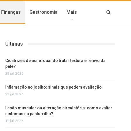
Finanças
Gastronomia
Mais
Últimas
Cicatrizes de acne: quando tratar textura e relevo da
pele?
23 jul, 2026
Inflamação no joelho: sinais que pedem avaliação
23 jul, 2026
Lesão muscular ou alteração circulatória: como avaliar
sintomas na panturrilha?
14 jul, 2026