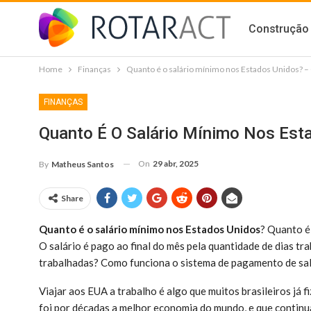
Construção 
Home
Finanças
Quanto é o salário mínimo nos Estados Unidos? – 
FINANÇAS
Quanto É O Salário Mínimo Nos Esta
On
29 abr, 2025
By
Matheus Santos
Share
Quanto é o salário mínimo nos Estados Unidos
? Quanto é
O salário é pago ao final do mês pela quantidade de dias tr
trabalhadas? Como funciona o sistema de pagamento de sa
Viajar aos EUA a trabalho é algo que muitos brasileiros já
foi por décadas a melhor economia do mundo, e que continu