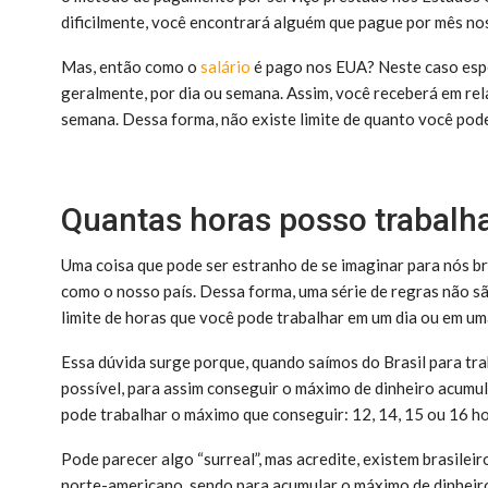
dificilmente, você encontrará alguém que pague por mês no
Mas, então como o
salário
é pago nos EUA? Neste caso espe
geralmente, por dia ou semana. Assim, você receberá em rela
semana. Dessa forma, não existe limite de quanto você pod
Quantas horas posso trabalh
Uma coisa que pode ser estranho de se imaginar para nós bra
como o nosso país. Dessa forma, uma série de regras não s
limite de horas que você pode trabalhar em um dia ou em u
Essa dúvida surge porque, quando saímos do Brasil para t
possível, para assim conseguir o máximo de dinheiro acumu
pode trabalhar o máximo que conseguir: 12, 14, 15 ou 16 ho
Pode parecer algo “surreal”, mas acredite, existem brasile
norte-americano, sendo para acumular o máximo de dinheir