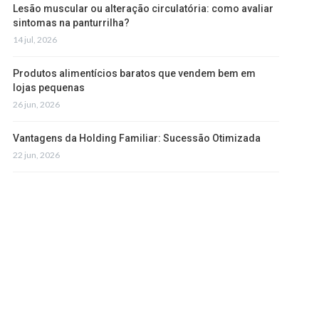
Lesão muscular ou alteração circulatória: como avaliar
sintomas na panturrilha?
14 jul, 2026
Produtos alimentícios baratos que vendem bem em
lojas pequenas
26 jun, 2026
Vantagens da Holding Familiar: Sucessão Otimizada
22 jun, 2026