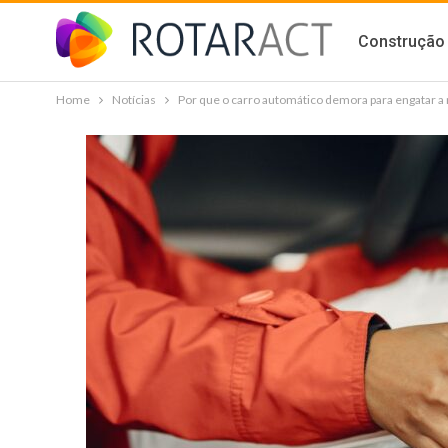
Construção 
Home
Notícias
Por que o carro automático demora para engatar a