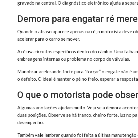
gravado na central. O diagnóstico eletrônico ajuda a separ
Demora para engatar ré mere
Quando o atraso aparece apenas na ré, o motorista deve obs
acelerar para o carro se mover.
A ré usa circuitos específicos dentro do câmbio. Uma falha
embreagens internas ou problema no corpo de válvulas.
Manobrar acelerando forte para “forçar” o engate não é um
o defeito. O ideal é manter o pé no freio, esperar a respost
O que o motorista pode obser
Algumas anotações ajudam muito. Veja se a demora acontece
duas posições. Observe se há tranco, cheiro forte, luz no p
desempenho.
Também vale lembrar quando foi feita a última manutenção d