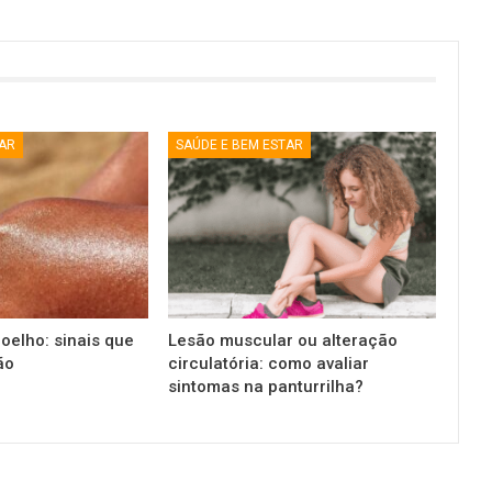
TAR
SAÚDE E BEM ESTAR
oelho: sinais que
Lesão muscular ou alteração
ão
circulatória: como avaliar
sintomas na panturrilha?