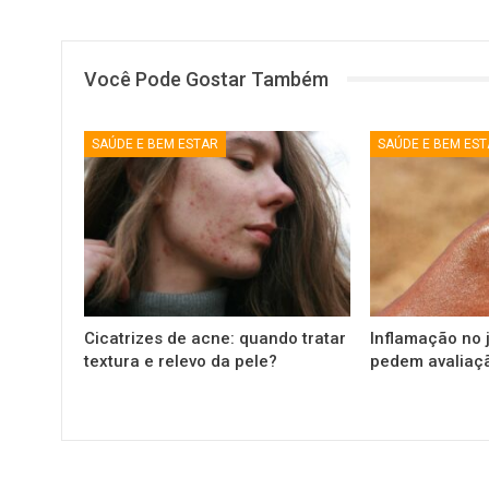
Você Pode Gostar Também
SAÚDE E BEM ESTAR
SAÚDE E BEM ES
Cicatrizes de acne: quando tratar
Inflamação no j
textura e relevo da pele?
pedem avaliaç