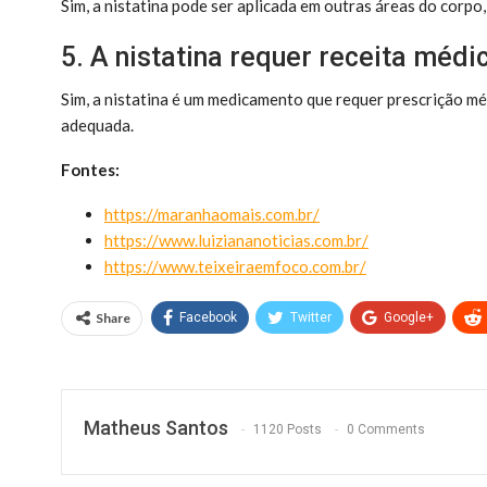
Sim, a nistatina pode ser aplicada em outras áreas do corpo
5. A nistatina requer receita médi
Sim, a nistatina é um medicamento que requer prescrição m
adequada.
Fontes:
https://maranhaomais.com.br/
https://www.luiziananoticias.com.br/
https://www.teixeiraemfoco.com.br/
Share
Facebook
Twitter
Google+
Matheus Santos
1120 Posts
0 Comments