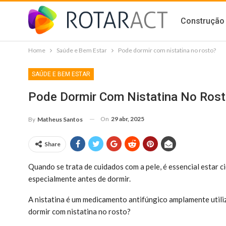
Construção 
Home
Saúde e Bem Estar
Pode dormir com nistatina no rosto?
SAÚDE E BEM ESTAR
Pode Dormir Com Nistatina No Ros
On
29 abr, 2025
By
Matheus Santos
Share
Quando se trata de cuidados com a pele, é essencial estar 
especialmente antes de dormir.
A nistatina é um medicamento antifúngico amplamente utili
dormir com nistatina no rosto?