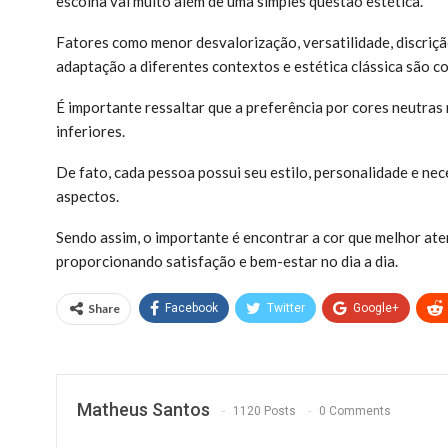
escolha vai muito além de uma simples questão estética.
Fatores como menor desvalorização, versatilidade, discrição
adaptação a diferentes contextos e estética clássica são 
É importante ressaltar que a preferência por cores neutras 
inferiores.
De fato, cada pessoa possui seu estilo, personalidade e nece
aspectos.
Sendo assim, o importante é encontrar a cor que melhor ate
proporcionando satisfação e bem-estar no dia a dia.
Share
Facebook
Twitter
Google+
Matheus Santos
1120 Posts
0 Comments