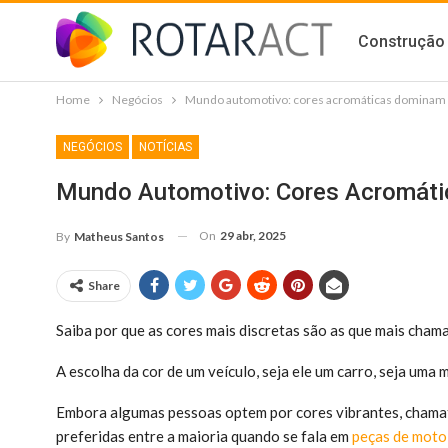
Construção 
Home
Negócios
Mundo automotivo: cores acromáticas dominam e
NEGÓCIOS
NOTÍCIAS
Mundo Automotivo: Cores Acromáti
On
29 abr, 2025
By
Matheus Santos
Share
Saiba por que as cores mais discretas são as que mais cha
A escolha da cor de um veículo, seja ele um carro, seja um
Embora algumas pessoas optem por cores vibrantes, chamativ
preferidas entre a maioria quando se fala em
peças de moto