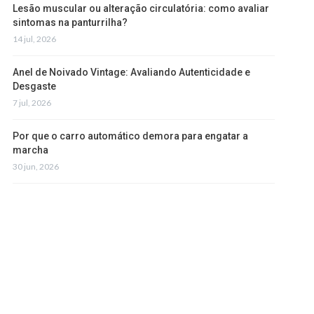
Lesão muscular ou alteração circulatória: como avaliar
sintomas na panturrilha?
14 jul, 2026
Anel de Noivado Vintage: Avaliando Autenticidade e
Desgaste
7 jul, 2026
Por que o carro automático demora para engatar a
marcha
30 jun, 2026