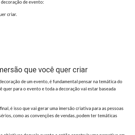
a decoração de evento:
er criar.
mersão que você quer criar
 decoração de um evento, é fundamental pensar na temática do
cê quer para o evento e toda a decoração vai estar baseada
inal, é isso que vai gerar uma imersão criativa para as pessoas
érios, como as convenções de vendas, podem ter temáticas
s objetivos daquele evento e então construir uma narrativa em