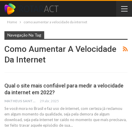
Home
como aumentar a velocidade da internet
Navegação Na Tag
Como Aumentar A Velocidade
Da Internet
Qual o site mais confiável para medir a velocidade
da internet em 2022?
MATHEUS SANTOS
29 abr, 2025
Se você mora no Brasil e faz uso de internet, com certeza já reclamou
em algum momento da qualidade, seja pela demora de algum
download, seja pela internet ter caído no momento que mais precisava,
ter feito travar aquele episódio de sua…