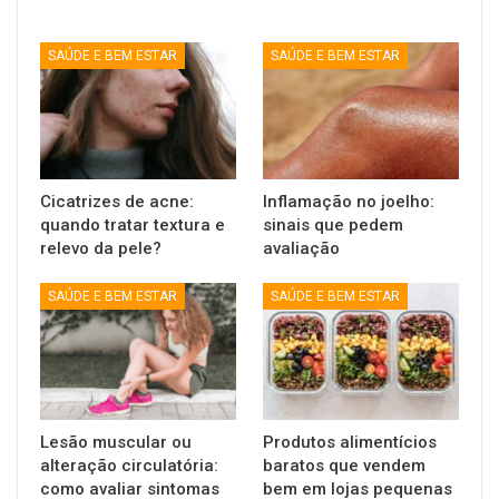
SAÚDE E BEM ESTAR
SAÚDE E BEM ESTAR
Cicatrizes de acne:
Inflamação no joelho:
quando tratar textura e
sinais que pedem
relevo da pele?
avaliação
SAÚDE E BEM ESTAR
SAÚDE E BEM ESTAR
Lesão muscular ou
Produtos alimentícios
alteração circulatória:
baratos que vendem
como avaliar sintomas
bem em lojas pequenas