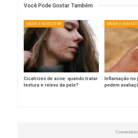
Você Pode Gostar Também
SAÚDE E BEM ESTAR
SAÚDE E BEM ES
Cicatrizes de acne: quando tratar
Inflamação no j
textura e relevo da pele?
pedem avaliaç
Comentários