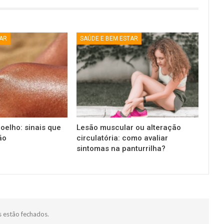
TAR
SAÚDE E BEM ESTAR
oelho: sinais que
Lesão muscular ou alteração
ão
circulatória: como avaliar
sintomas na panturrilha?
 estão fechados.