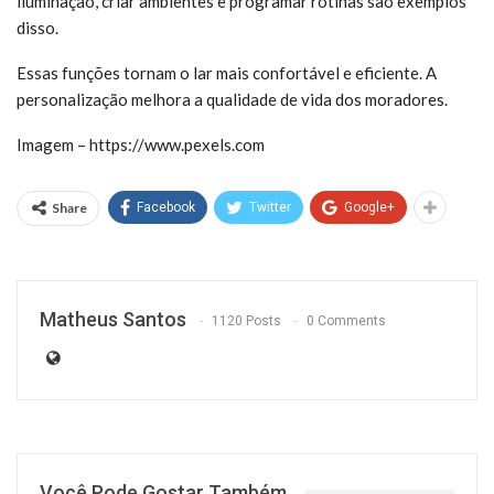
iluminação, criar ambientes e programar rotinas são exemplos
disso.
Essas funções tornam o lar mais confortável e eficiente. A
personalização melhora a qualidade de vida dos moradores.
Imagem – https://www.pexels.com
Share
Facebook
Twitter
Google+
Matheus Santos
1120 Posts
0 Comments
Você Pode Gostar Também