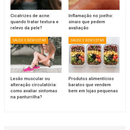
Cicatrizes de acne:
Inflamação no joelho:
quando tratar textura e
sinais que pedem
relevo da pele?
avaliação
SAÚDE E BEM ESTAR
SAÚDE E BEM ESTAR
Lesão muscular ou
Produtos alimentícios
alteração circulatória:
baratos que vendem
como avaliar sintomas
bem em lojas pequenas
na panturrilha?