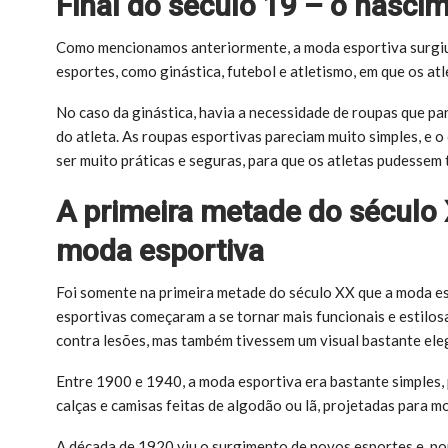
Final do século 19 – o nasci
Como mencionamos anteriormente, a moda esportiva surgiu 
esportes, como ginástica, futebol e atletismo, em que os a
No caso da ginástica, havia a necessidade de roupas que p
do atleta. As roupas esportivas pareciam muito simples, e o
ser muito práticas e seguras, para que os atletas pudessem
A primeira metade do século
moda esportiva
Foi somente na primeira metade do século XX que a moda e
esportivas começaram a se tornar mais funcionais e estilos
contra lesões, mas também tivessem um visual bastante ele
Entre 1900 e 1940, a moda esportiva era bastante simples,
calças e camisas feitas de algodão ou lã, projetadas para mo
A década de 1920 viu o surgimento de novos esportes e, po