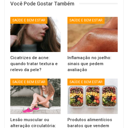
Você Pode Gostar Também
SAÚDE E BEM ESTAR
SAÚDE E BEM ESTAR
Cicatrizes de acne:
Inflamação no joelho:
quando tratar textura e
sinais que pedem
relevo da pele?
avaliação
SAÚDE E BEM ESTAR
SAÚDE E BEM ESTAR
Lesão muscular ou
Produtos alimentícios
alteração circulatória:
baratos que vendem