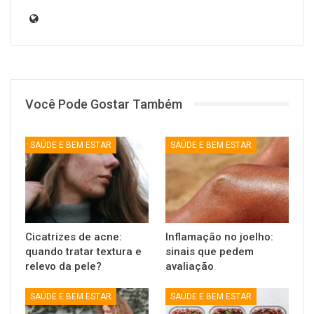
Você Pode Gostar Também
SAÚDE E BEM ESTAR
SAÚDE E BEM ESTAR
Cicatrizes de acne:
Inflamação no joelho:
quando tratar textura e
sinais que pedem
relevo da pele?
avaliação
SAÚDE E BEM ESTAR
SAÚDE E BEM ESTAR