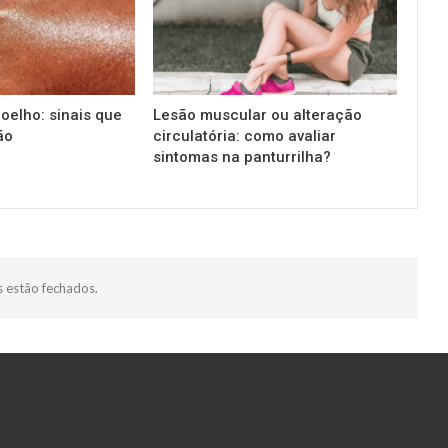
oelho: sinais que
Lesão muscular ou alteração
ão
circulatória: como avaliar
sintomas na panturrilha?
 estão fechados.