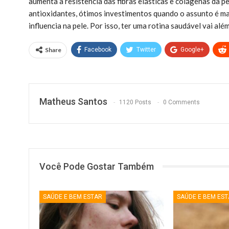
aumenta a resistência das fibras elásticas e colágenas da p
antioxidantes, ótimos investimentos quando o assunto é ma
influencia na pele. Por isso, ter uma rotina saudável vai alé
Share
Facebook
Twitter
Google+
Matheus Santos
1120 Posts
0 Comments
Você Pode Gostar Também
SAÚDE E BEM ESTAR
SAÚDE E BEM ES