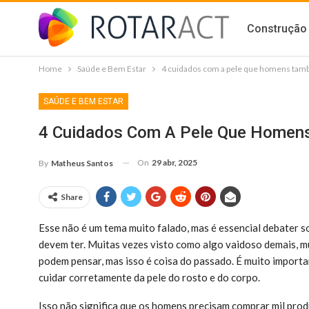
Construção 
Home
Saúde e Bem Estar
4 cuidados com a pele que homens tam
SAÚDE E BEM ESTAR
4 Cuidados Com A Pele Que Homen
On
29 abr, 2025
By
Matheus Santos
Share
Esse não é um tema muito falado, mas é essencial debater 
devem ter. Muitas vezes visto como algo vaidoso demais, m
podem pensar, mas isso é coisa do passado. É muito import
cuidar corretamente da pele do rosto e do corpo.
Isso não significa que os homens precisam comprar mil prod