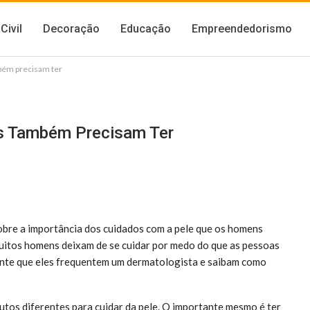
Civil
Decoração
Educação
Empreendedorismo
bém precisam ter
s Também Precisam Ter
sobre a importância dos cuidados com a pele que os homens
uitos homens deixam de se cuidar por medo do que as pessoas
ante que eles frequentem um dermatologista e saibam como
utos diferentes para cuidar da pele. O importante mesmo é ter