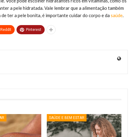
ele. Você pode escolher hidratantes ricos em vitaminas, como os
nter a pele hidratada. Vale lembrar que a alimentação também
m de ter a pele bonita, é importante cuidar do corpo e da
saúde
.
ReddIt
Pinterest
TAR
SAÚDE E BEM ESTAR