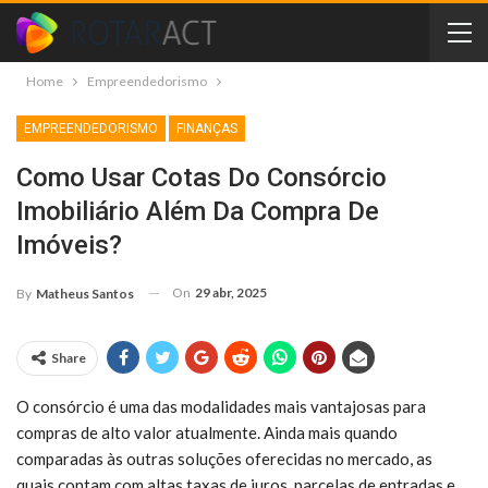
Home
Empreendedorismo
EMPREENDEDORISMO
FINANÇAS
Como Usar Cotas Do Consórcio
Imobiliário Além Da Compra De
Imóveis?
On
29 abr, 2025
By
Matheus Santos
Share
O consórcio é uma das modalidades mais vantajosas para
compras de alto valor atualmente. Ainda mais quando
comparadas às outras soluções oferecidas no mercado, as
quais contam com altas taxas de juros, parcelas de entradas e