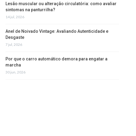
Lesão muscular ou alteração circulatória: como avaliar
sintomas na panturrilha?
14 jul, 2026
Anel de Noivado Vintage: Avaliando Autenticidade e
Desgaste
7 jul, 2026
Por que o carro automático demora para engatar a
marcha
30 jun, 2026