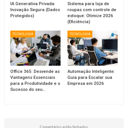
IA Generativa Privada:
Sistema para loja de
Inovação Segura (Dados
roupas com controle de
Protegidos)
estoque: Otimize 2026
(Eficiência)
TECNOLOGIA
TECNOLOGIA
Office 365: Desvende as
Automação Inteligente:
Vantagens Essenciais
Guia para Escalar sua
para a Produtividade e o
Empresa em 2026
Sucesso do seu…
Comentários estão fechados.