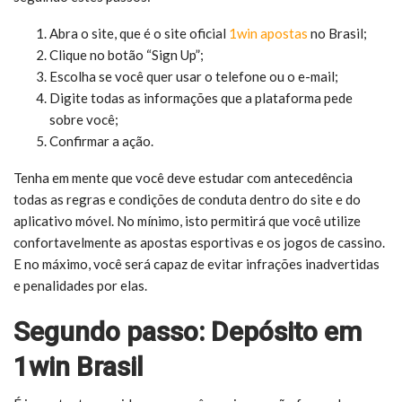
Abra o site, que é o site oficial
1win apostas
no Brasil;
Clique no botão “Sign Up”;
Escolha se você quer usar o telefone ou o e-mail;
Digite todas as informações que a plataforma pede
sobre você;
Confirmar a ação.
Tenha em mente que você deve estudar com antecedência
todas as regras e condições de conduta dentro do site e do
aplicativo móvel. No mínimo, isto permitirá que você utilize
confortavelmente as apostas esportivas e os jogos de cassino.
E no máximo, você será capaz de evitar infrações inadvertidas
e penalidades por elas.
Segundo passo: Depósito em
1win Brasil