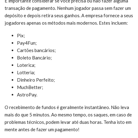
É importante considerar se você precisa ou não fazer alguma
transação de pagamento. Nenhum jogador passa sem fazer um
depósito e depois retira seus ganhos. A empresa fornece a seus
jogadores apenas os métodos mais modernos. Estes incluem:
Pix;
Pay4Fun;
Cartões bancários;
Boleto Bancário;
Loterica;
Lotteria;
Dinheiro Perfeito;
MuchBetter;
AstroPay.
O recebimento de fundos é geralmente instantâneo. Não leva
mais do que 5 minutos. Ao mesmo tempo, os saques, em caso de
problemas técnicos, podem levar até duas horas. Tenha isto em
mente antes de fazer um pagamento!