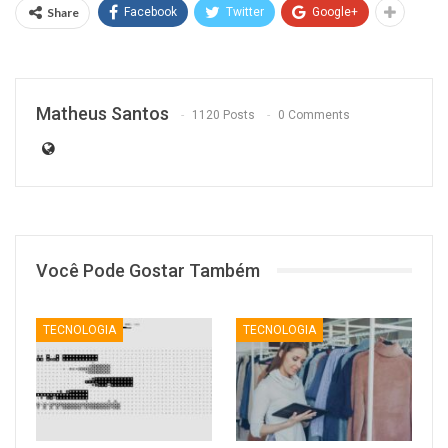
Share
Facebook
Twitter
Google+
Matheus Santos
1120 Posts
0 Comments
Você Pode Gostar Também
TECNOLOGIA
TECNOLOGIA