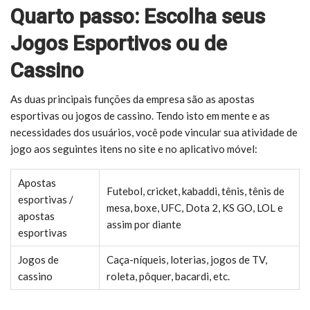
Quarto passo: Escolha seus
Jogos Esportivos ou de
Cassino
As duas principais funções da empresa são as apostas
esportivas ou jogos de cassino. Tendo isto em mente e as
necessidades dos usuários, você pode vincular sua atividade de
jogo aos seguintes itens no site e no aplicativo móvel:
Apostas
Futebol, cricket, kabaddi, tênis, tênis de
esportivas /
mesa, boxe, UFC, Dota 2, KS GO, LOL e
apostas
assim por diante
esportivas
Jogos de
Caça-níqueis, loterias, jogos de TV,
cassino
roleta, pôquer, bacardi, etc.