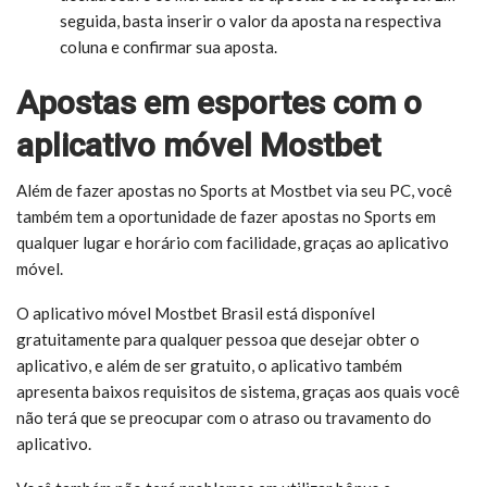
seguida, basta inserir o valor da aposta na respectiva
coluna e confirmar sua aposta.
Apostas em esportes com o
aplicativo móvel Mostbet
Além de fazer apostas no Sports at Mostbet via seu PC, você
também tem a oportunidade de fazer apostas no Sports em
qualquer lugar e horário com facilidade, graças ao aplicativo
móvel.
O aplicativo móvel Mostbet Brasil está disponível
gratuitamente para qualquer pessoa que desejar obter o
aplicativo, e além de ser gratuito, o aplicativo também
apresenta baixos requisitos de sistema, graças aos quais você
não terá que se preocupar com o atraso ou travamento do
aplicativo.