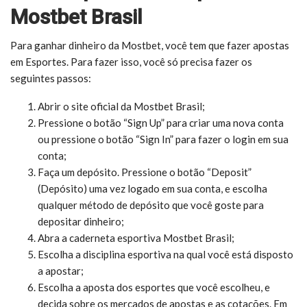
Mostbet Brasil
Para ganhar dinheiro da Mostbet, você tem que fazer apostas
em Esportes. Para fazer isso, você só precisa fazer os
seguintes passos:
Abrir o site oficial da Mostbet Brasil;
Pressione o botão “Sign Up” para criar uma nova conta
ou pressione o botão “Sign In” para fazer o login em sua
conta;
Faça um depósito. Pressione o botão “Deposit”
(Depósito) uma vez logado em sua conta, e escolha
qualquer método de depósito que você goste para
depositar dinheiro;
Abra a caderneta esportiva Mostbet Brasil;
Escolha a disciplina esportiva na qual você está disposto
a apostar;
Escolha a aposta dos esportes que você escolheu, e
decida sobre os mercados de apostas e as cotações. Em