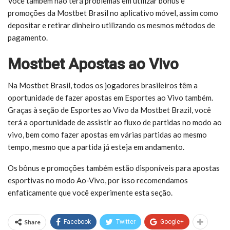
Você também não terá problemas em utilizar bônus e
promoções da Mostbet Brasil no aplicativo móvel, assim como
depositar e retirar dinheiro utilizando os mesmos métodos de
pagamento.
Mostbet Apostas ao Vivo
Na Mostbet Brasil, todos os jogadores brasileiros têm a
oportunidade de fazer apostas em Esportes ao Vivo também.
Graças à seção de Esportes ao Vivo da Mostbet Brazil, você
terá a oportunidade de assistir ao fluxo de partidas no modo ao
vivo, bem como fazer apostas em várias partidas ao mesmo
tempo, mesmo que a partida já esteja em andamento.
Os bônus e promoções também estão disponíveis para apostas
esportivas no modo Ao-Vivo, por isso recomendamos
enfaticamente que você experimente esta seção.
Share
Facebook
Twitter
Google+