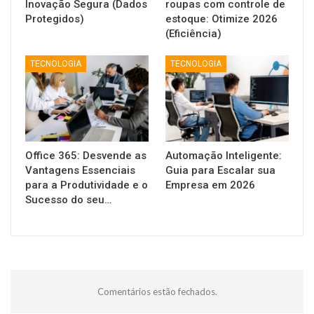
Inovação Segura (Dados
roupas com controle de
Protegidos)
estoque: Otimize 2026
(Eficiência)
TECNOLOGIA
TECNOLOGIA
Office 365: Desvende as
Automação Inteligente:
Vantagens Essenciais
Guia para Escalar sua
para a Produtividade e o
Empresa em 2026
Sucesso do seu…
Comentários estão fechados.