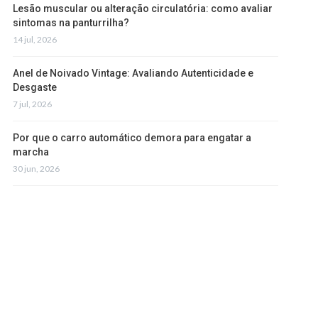
Lesão muscular ou alteração circulatória: como avaliar
sintomas na panturrilha?
14 jul, 2026
Anel de Noivado Vintage: Avaliando Autenticidade e
Desgaste
7 jul, 2026
Por que o carro automático demora para engatar a
marcha
30 jun, 2026