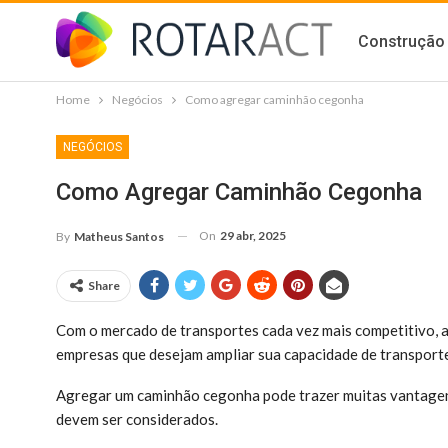
Construção 
Home
Negócios
Como agregar caminhão cegonha
NEGÓCIOS
Como Agregar Caminhão Cegonha
On
29 abr, 2025
By
Matheus Santos
Share
Com o mercado de transportes cada vez mais competitivo,
empresas que desejam ampliar sua capacidade de transport
Agregar um caminhão cegonha pode trazer muitas vantagen
devem ser considerados.